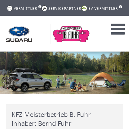
VERMITTLER
SERVICEPARTNER
EV-VERMITTLER
Toggl
navig
KFZ Meisterbetrieb B. Fuhr
Inhaber: Bernd Fuhr