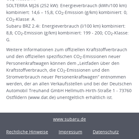
SOLTERRA MJ26 (252 kW): Energieverbrauch (kWh/100 km)
kombiniert: 14,6 – 15,8; CO
-Emission (g/km) kombiniert: 0;
2
CO
-Klasse: A.
2
Subaru BRZ 2.4i: Energieverbrauch (l/100 km) kombiniert:
8,8; CO
-Emission (g/km) kombiniert: 199 - 200; CO
-Klasse:
2
2
G.
Weitere Informationen zum offiziellen Kraftstoffverbrauch
und den offiziellen spezifischen CO
-Emissionen neuer
2
Personenkraftwagen können dem „Leitfaden über den
Kraftstoffverbrauch, die CO
-Emissionen und den
2
Stromverbrauch neuer Personenkraftwagen“ entnommen
werden, der an allen Verkaufsstellen und bei der Deutschen
Automobil Treuhand GmbH Hellmuth-Hirth-Straße 1 - 73760
Ostfildern (www.dat.de) unentgeltlich erhältlich ist.
www.subaru.de
Rechtliche Hinweise
Impressum
Datenschutz