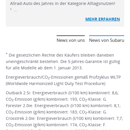
Allrad-Auto des Jahres in der Kategorie Alltagsnutzen!
¹ …
MEHR
ERFAHREN
News von uns
News von Subaru
*
Die gesetzlichen Rechte des Käufers bleiben daneben
uneingeschränkt bestehen. Die 5-Jahres-Garantie ist gültig
für alle Modelle ab dem 1. Januar 2013.
Energieverbrauch/CO
-Emissionen gemäß Prüfzyklus WLTP
2
(Worldwide Harmonized Light Duty Test Procedure)
Outback 2.5i: Energieverbrauch (l/100 km) kombiniert: 8,6;
CO
-Emission (g/km) kombiniert: 193; CO
-Klasse: G.
2
2
Forester 2.0ie: Energieverbrauch (l/100 km) kombiniert: 8,1;
CO
-Emission (g/km) kombiniert: 183; CO
-Klasse: G.
2
2
Crosstrek 2.0ie: Energieverbrauch (l/100 km) kombiniert: 7,7;
CO
-Emission (g/km) kombiniert: 174; CO
-Klasse: F.
2
2